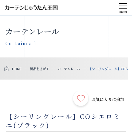
menu
CLOSE
カーテンレール
会社案内
Curtainrail
お知らせ
HOME
製品をさがす
カーテンレール
【シーリングレール】COシエ
メディア掲載
採用情報
お気に入りに追加
社会貢献活動
【シーリングレール】COシエロミ
ニ(ブラック)
製品をさがす