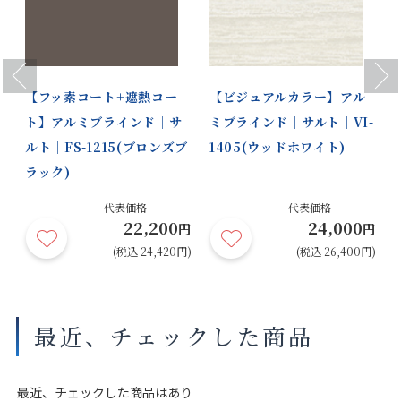
Previous
Next
【フッ素コート+遮熱コー
【ビジュアルカラー】アル
ト】アルミブラインド｜サ
ミブラインド｜サルト｜VI-
ルト｜FS-1215(ブロンズブ
1405(ウッドホワイト)
ラック)
円
代表価格
代表価格
22,200
24,000
円)
円
円
(税込 24,420円)
(税込 26,400円)
最近、チェックした商品
最近、チェックした商品はあり