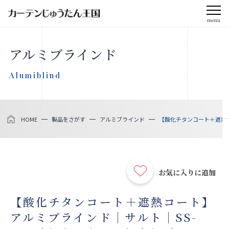
menu
CLOSE
アルミブラインド
会社案内
Alumiblind
お知らせ
HOME
製品をさがす
アルミブラインド
【酸化チタンコート＋遮熱コ
メディア掲載
採用情報
お気に入りに追加
社会貢献活動
【酸化チタンコート＋遮熱コート】
アルミブラインド｜サルト｜SS-
製品をさがす