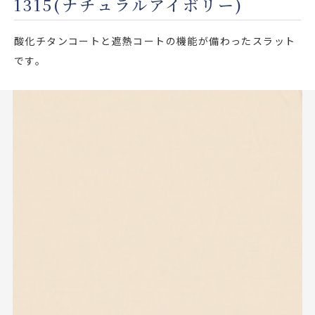
1315(ナチュラルアイボリー)
店舗をさがす
酸化チタンコートと遮熱コートの機能が備わったスラット
私たちのこだわり
です。
お客様の声
お役立ち情報
FAQ
お問い合わせ
お気に入りリスト