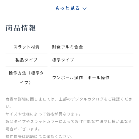
レー
ジュ
ピュアホワ
もっと見る
イト
商品情報
スラット材質
耐食アルミ合金
カフェブラ
ピュアピン
ニュアンス
オフホワイ
ウン
ク
ブラウン
ト
製品タイプ
標準タイプ
操作方法（標準タ
ワンポール操作 ポール操作
イプ）
パウダーブ
サンドグ
商品の詳細に関しましては、上部のデジタルカタログをご確認くださ
ルー
レー
い。
サイズや仕様によって価格が異なります。
製品タイプやスラットカラーによって製作可能な寸法や仕様が異なる
場合がございます。
操作性等は店舗にてご確認ください。