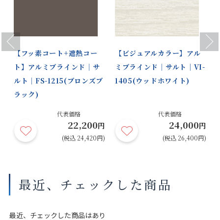
Previous
Next
【フッ素コート+遮熱コー
【ビジュアルカラー】アル
ト】アルミブラインド｜サ
ミブラインド｜サルト｜VI-
ルト｜FS-1215(ブロンズブ
1405(ウッドホワイト)
ラック)
円
代表価格
代表価格
22,200
24,000
円)
円
円
(税込 24,420円)
(税込 26,400円)
最近、チェックした商品
最近、チェックした商品はあり