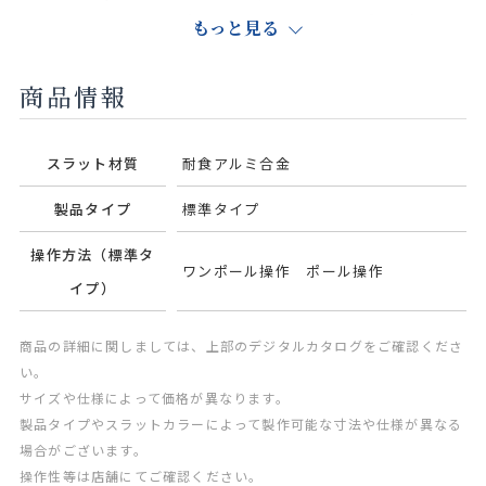
レー
ジュ
ピュアホワ
もっと見る
イト
商品情報
スラット材質
耐食アルミ合金
カフェブラ
ピュアピン
オフホワイ
パウダーブ
ウン
ク
ト
ルー
製品タイプ
標準タイプ
操作方法（標準タ
ワンポール操作 ポール操作
イプ）
サンドグ
ナチュラル
商品の詳細に関しましては、上部のデジタルカタログをご確認くださ
レー
アイボリー
い。
サイズや仕様によって価格が異なります。
製品タイプやスラットカラーによって製作可能な寸法や仕様が異なる
場合がございます。
操作性等は店舗にてご確認ください。