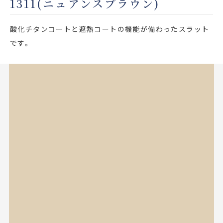
1311(ニュアンスブラウン)
店舗をさがす
酸化チタンコートと遮熱コートの機能が備わったスラット
私たちのこだわり
です。
お客様の声
お役立ち情報
FAQ
お問い合わせ
お気に入りリスト