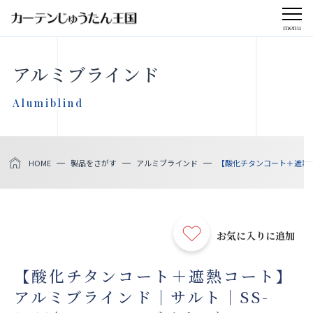
menu
CLOSE
アルミブラインド
会社案内
Alumiblind
お知らせ
HOME
製品をさがす
アルミブラインド
【酸化チタンコート＋遮熱コ
メディア掲載
採用情報
お気に入りに追加
社会貢献活動
【酸化チタンコート＋遮熱コート】
アルミブラインド｜サルト｜SS-
製品をさがす