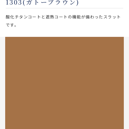
1303(ガトーブラウン)
店舗をさがす
酸化チタンコートと遮熱コートの機能が備わったスラット
私たちのこだわり
です。
お客様の声
お役立ち情報
FAQ
お問い合わせ
お気に入りリスト