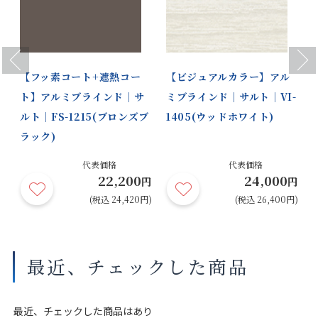
Previous
Next
【フッ素コート+遮熱コー
【ビジュアルカラー】アル
ト】アルミブラインド｜サ
ミブラインド｜サルト｜VI-
ルト｜FS-1215(ブロンズブ
1405(ウッドホワイト)
ラック)
円
代表価格
代表価格
22,200
24,000
円)
円
円
(税込 24,420円)
(税込 26,400円)
最近、チェックした商品
最近、チェックした商品はあり