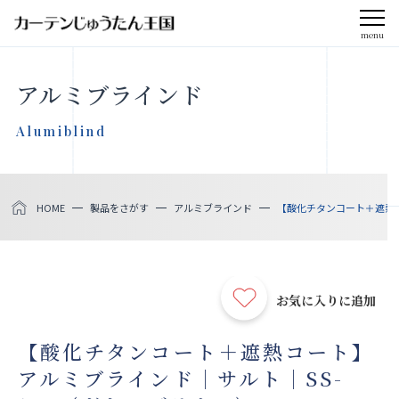
menu
CLOSE
アルミブラインド
会社案内
Alumiblind
お知らせ
HOME
製品をさがす
アルミブラインド
【酸化チタンコート＋遮熱コ
メディア掲載
採用情報
お気に入りに追加
社会貢献活動
【酸化チタンコート＋遮熱コート】
アルミブラインド｜サルト｜SS-
製品をさがす