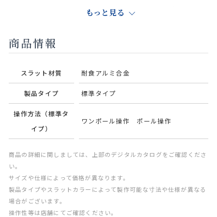
ジュ
ピュアホワ
ウン
もっと見る
イト
商品情報
スラット材質
耐食アルミ合金
ピュアピン
ニュアンス
オフホワイ
パウダーブ
ク
ブラウン
ト
ルー
製品タイプ
標準タイプ
操作方法（標準タ
ワンポール操作 ポール操作
イプ）
サンドグ
ナチュラル
商品の詳細に関しましては、上部のデジタルカタログをご確認くださ
レー
アイボリー
い。
サイズや仕様によって価格が異なります。
製品タイプやスラットカラーによって製作可能な寸法や仕様が異なる
場合がございます。
操作性等は店舗にてご確認ください。