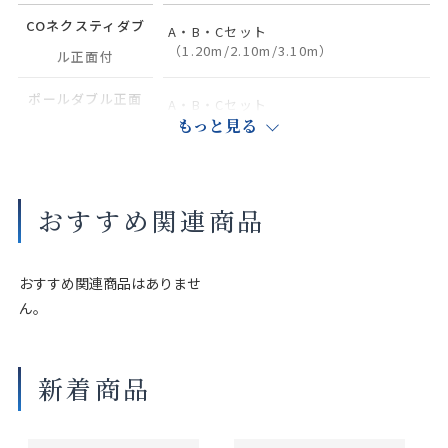
COネクスティダブ
A・B・Cセット
（1.20m/2.10m/3.10m）
ル正面付
ポールダブル正面
A・B・Cセット
（1.20m/2.10m/3.10m）
もっと見る
付
カラー対応：COネ
クスティダブル
プレーンホワイト
おすすめ関連商品
セット
おすすめ関連商品はありませ
商品の詳細に関しましては、上部のデジタルカタログをご確認くださ
ん。
い。
サイズや仕様によって価格が異なります。
製品タイプ等によって受注可能な寸法や仕様が異なる場合がございま
新着商品
す。
画像は撮影環境やご覧いただく画面によって色味や印象が異なる場合
がございます。