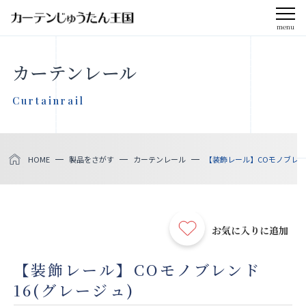
menu
CLOSE
カーテンレール
会社案内
Curtainrail
お知らせ
HOME
製品をさがす
カーテンレール
【装飾レール】COモノブレンド
メディア掲載
採用情報
お気に入りに追加
社会貢献活動
【装飾レール】COモノブレンド
16(グレージュ)
製品をさがす