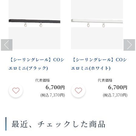
Previous
Next
レ
【シーリングレール】COシ
【シーリングレール】COシ
エロミニ(ブラック)
エロミニ(ホワイト)
代表価格
代表価格
6,700
6,700
円
円
円
円)
(税込 7,370円)
(税込 7,370円)
最近、チェックした商品