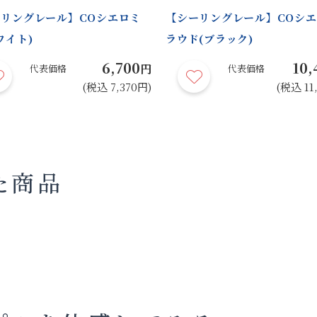
リングレール】COシエロミ
【シーリングレール】COシ
ワイト)
ラウド(ブラック)
6,700
10,
円
代表価格
代表価格
(税込 7,370円)
(税込 11
た商品