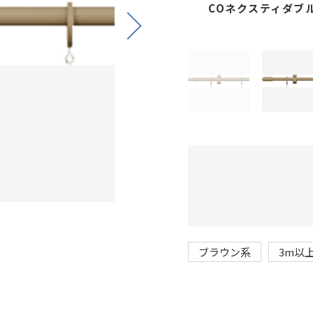
COネクスティダブ
Next
ブラウン系
3m以