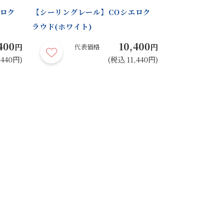
エロク
【シーリングレール】COシエロク
【装飾レール
ラウド(ホワイト)
16(セージグ
400
10,400
円
円
代表価格
代
,440円)
(税込 11,440円)