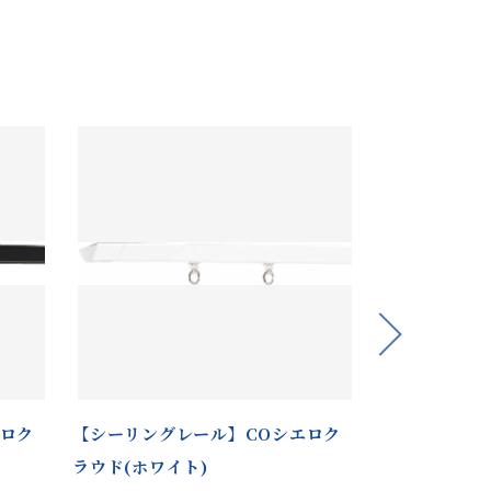
Next
エロク
【シーリングレール】COシエロク
【装飾レール
ラウド(ホワイト)
16(セージグ