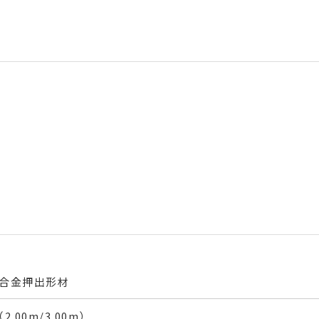
合金押出形材
.00m/3.00m）