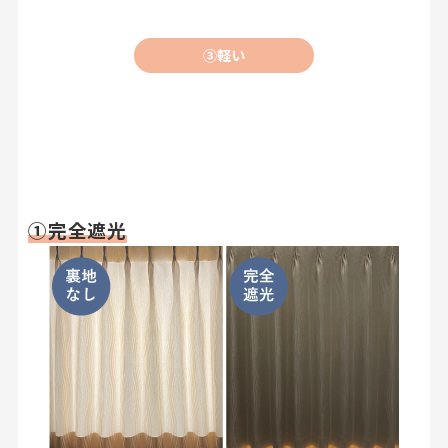
③軽い
①完全遮光