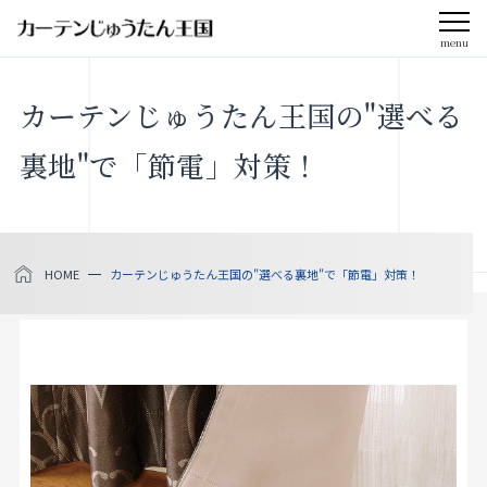
menu
CLOSE
カーテンじゅうたん王国の"選べる
会社案内
裏地"で「節電」対策！
お知らせ
メディア掲載
HOME
カーテンじゅうたん王国の"選べる裏地"で「節電」対策！
採用情報
社会貢献活動
製品をさがす