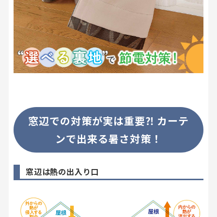
店舗をさがす
私たちのこだわり
お客様の声
お役立ち情報
窓辺での対策が実は重要⁈ カーテ
FAQ
ンで出来る暑さ対策！
お問い合わせ
窓辺は熱の出入り口
お気に入りリスト