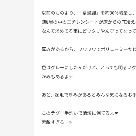
以前のものより、「蓄熱綿」を約30%増量し
6暖層の中のエチレンシートが床からの底冷え
なんて求めてる事にピッタリやん♡
ってなって
厚みがあるから、フワフワでボリューミーだ
色はグレーにしたんだけど、とっても明るい
かみもあるよ✨
あと、起毛で厚みがあるとみんな気になるお
このラグ…手洗いで清潔に保てるよ❤︎
素敵すぎるー✨