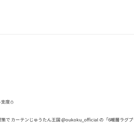
】
支度⛄️
策で カーテンじゅうたん王国
@oukoku_official
の「6暖層ラグプ