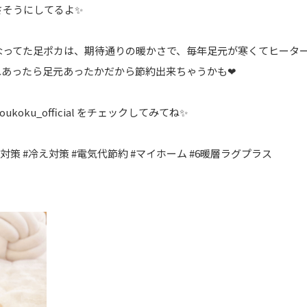
さそうにしてるよ✨
なってた足ポカは、期待通りの暖かさで、毎年足元が寒くてヒータ
あったら足元あったかだから節約出来ちゃうかも❤︎
oukoku_official
をチェックしてみてね✨
さ対策
#冷え対策
#電気代節約
#マイホーム
#6暖層ラグプラス