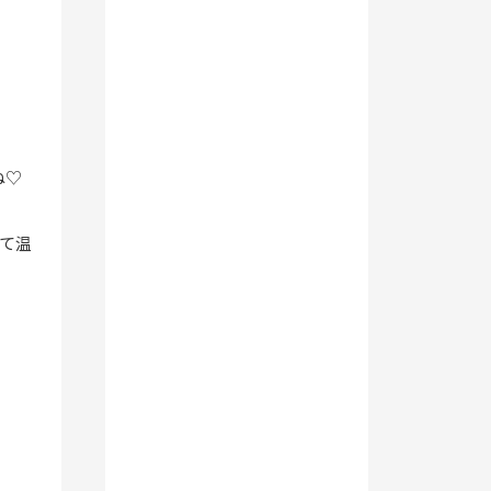
ね♡
て温