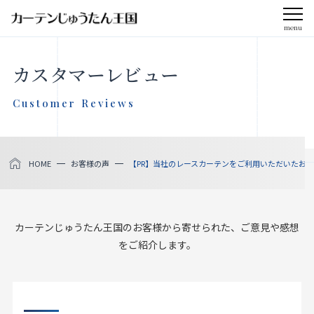
menu
CLOSE
カスタマーレビュー
会社案内
Customer Reviews
お知らせ
HOME
お客様の声
【PR】当社のレースカーテンをご利用いただいたお
メディア掲載
採用情報
カーテンじゅうたん王国のお客様から寄せられた、ご意見や感想
をご紹介します。
社会貢献活動
製品をさがす