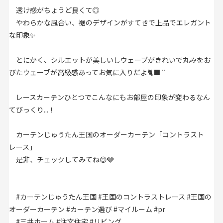
透け感がちょうど良くて◎
やわらかな風合い、裾のデザインがすてきで上品でエレガント
な印象✨
とにかく、シルエットが美しいしウェーブがきれいで丸みをお
びたウェーブが高級感あってお気に入りだよ🐈‍⬛ ͗ ͗
レースカーテンひとつでこんなにもお部屋の印象が変わるなん
てびっくり...！
カーテンじゅうたん王国のオーダーカーテン「コントラスト
レース」
是非、チェックしてみてね😌🩶
#カーテンじゅうたん王国
#王国のコントラストレース
#王国の
オーダーカーテン
#カーテン選び
#マイルーム
#pr
#三井ホーム
#注文住宅
#リビング