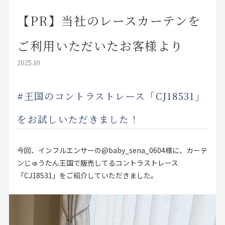
店舗をさがす
【PR】当社のレースカーテンを
ご利用いただいたお客様より
私たちのこだわり
2025.10
お客様の声
#王国のコントラストレース
「
CJ18531
」
お役立ち情報
をお試しいただきました！
FAQ
今回、インフルエンサーの@baby_sena_0604様に、カーテ
お問い合わせ
ンじゅうたん王国で販売してる
コントラストレース
「CJ18531」をご紹介していただきました。
お気に入りリスト