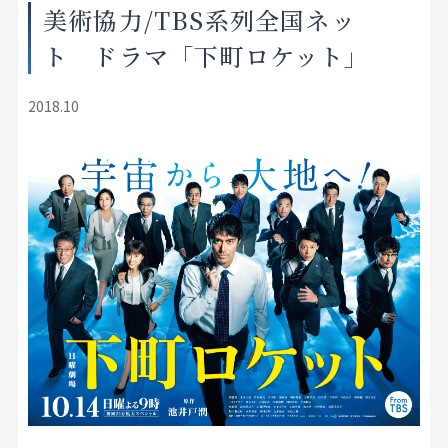
美術協力/TBS系列全国ネッ
店舗をさがす
ト ドラマ「下町ロケット」
私たちのこだわり
2018.10
お客様の声
お役立ち情報
FAQ
お問い合わせ
お気に入りリスト