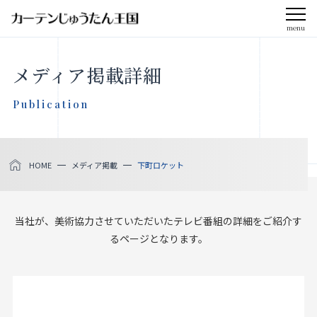
menu
CLOSE
メディア掲載詳細
会社案内
Publication
お知らせ
HOME
メディア掲載
下町ロケット
メディア掲載
採用情報
当社が、美術協力させていただいたテレビ番組の詳細をご紹介す
るページとなります。
社会貢献活動
製品をさがす