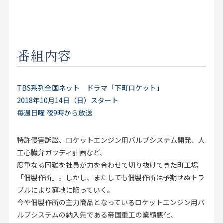
お見積り来店予約はこちら
法人のお客様へ
番組内容
TBS系列全国ネット ドラマ「下町ロケット」
2018年10月14日（日）スタート
毎週日曜 夜9時から放送
特許侵害訴訟、ロケットエンジン用バルブシステム開発、人
工心臓弁ガウディ計画など、
度重なる困難を社員が力を合わせて切り抜けてきた町工場
「佃製作所」。しかし、またしても佃製作所は予期せぬトラ
ブルにより窮地に陥っていく。
今や佃製作所の主力商品となっているロケットエンジン用バ
ルブシステムの納入先である帝国重工の業績悪化、