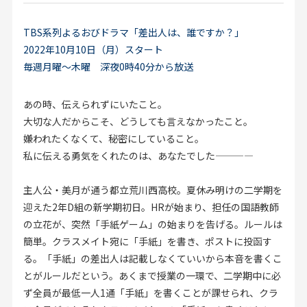
お見積り来店予約はこちら
TBS系列よるおびドラマ「差出人は、誰ですか？」
法人のお客様へ
2022年10月10日（月）スタート
毎週月曜～木曜 深夜0時40分から放送
あの時、伝えられずにいたこと。
大切な人だからこそ、どうしても言えなかったこと。
嫌われたくなくて、秘密にしていること。
私に伝える勇気をくれたのは、あなたでした————
主人公・美月が通う都立荒川西高校。夏休み明けの二学期を
迎えた2年D組の新学期初日。HRが始まり、担任の国語教師
の立花が、突然「手紙ゲーム」の始まりを告げる。ルールは
簡単。クラスメイト宛に「手紙」を書き、ポストに投函す
る。「手紙」の差出人は記載しなくていいから本音を書くこ
とがルールだという。あくまで授業の一環で、二学期中に必
ず全員が最低一人1通「手紙」を書くことが課せられ、クラ