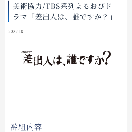
美術協力/TBS系列よるおびド
店舗をさがす
ラマ「差出人は、誰ですか？」
私たちのこだわり
2022.10
お客様の声
お役立ち情報
FAQ
お問い合わせ
お気に入りリスト
番組内容