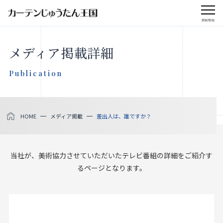
menu
CLOSE
メディア掲載詳細
会社案内
Publication
お知らせ
HOME
メディア掲載
差出人は、誰ですか？
メディア掲載
採用情報
当社が、美術協力させていただいたテレビ番組の詳細をご紹介す
るページとなります。
社会貢献活動
製品をさがす