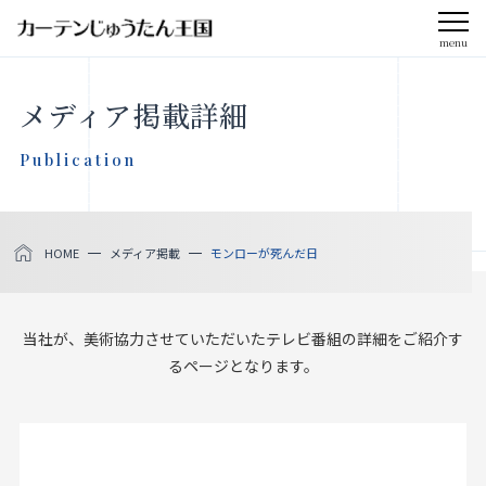
menu
CLOSE
メディア掲載詳細
会社案内
Publication
お知らせ
HOME
メディア掲載
モンローが死んだ日
メディア掲載
採用情報
当社が、美術協力させていただいたテレビ番組の詳細をご紹介す
るページとなります。
社会貢献活動
製品をさがす