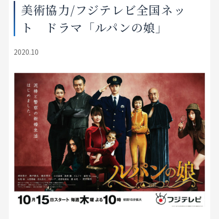
美術協力/フジテレビ全国ネッ
店舗をさがす
ト ドラマ「ルパンの娘」
私たちのこだわり
2020.10
お客様の声
お役立ち情報
FAQ
お問い合わせ
お気に入りリスト