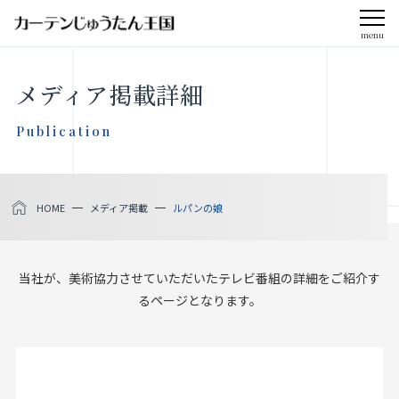
menu
CLOSE
メディア掲載詳細
会社案内
Publication
お知らせ
HOME
メディア掲載
ルパンの娘
メディア掲載
採用情報
当社が、美術協力させていただいたテレビ番組の詳細をご紹介す
るページとなります。
社会貢献活動
製品をさがす