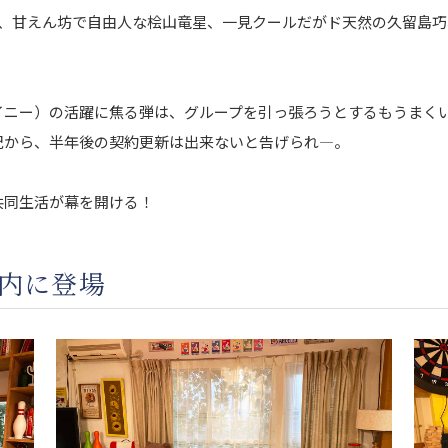
、甘えん坊で自由人な桧山竜星、一見クールだがド天然の久留島巧
ェイニー）の活躍に焦る弾は、グループを引っ張ろうとするもうまく
由紀から、半年後の契約更新は出来ないと告げられ―。
共同生活が幕を開ける！
内に登場