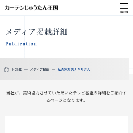
menu
CLOSE
メディア掲載詳細
会社案内
Publication
お知らせ
HOME
メディア掲載
私の家政夫ナギサさん
メディア掲載
採用情報
当社が、美術協力させていただいたテレビ番組の詳細をご紹介す
るページとなります。
社会貢献活動
製品をさがす