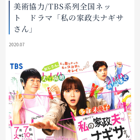
美術協力/TBS系列全国ネッ
店舗をさがす
ト ドラマ「私の家政夫ナギサ
私たちのこだわり
さん」
お客様の声
2020.07
お役立ち情報
FAQ
お問い合わせ
お気に入りリスト