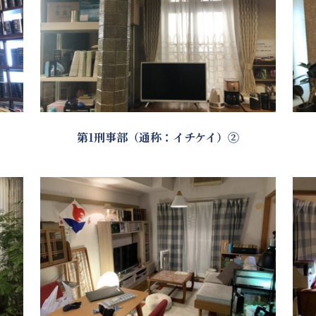
第1刑事部（通称：イチケイ）②