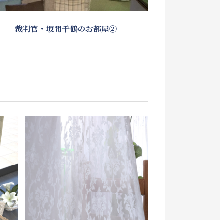
裁判官・坂間千鶴のお部屋②