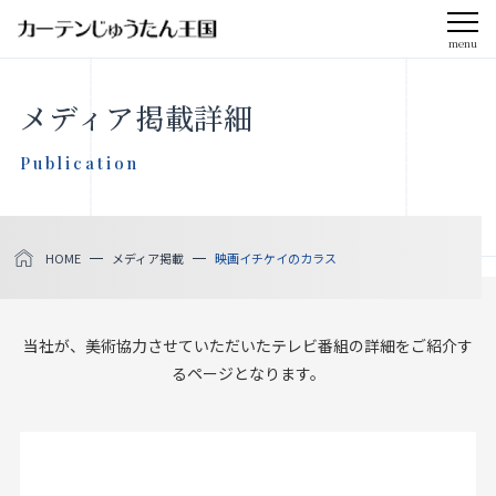
menu
CLOSE
メディア掲載詳細
会社案内
Publication
お知らせ
HOME
メディア掲載
映画イチケイのカラス
メディア掲載
採用情報
当社が、美術協力させていただいたテレビ番組の詳細をご紹介す
るページとなります。
社会貢献活動
製品をさがす