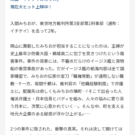
お見積り来店予約はこちら
現在大ヒット上映中！
法人のお客様へ
入間みちおが、東京地方裁判所第3支部第1刑事部（通称：
イチケイ）を去って2年。
岡山に異動したみちおが担当することになったのは、主婦が
史上最年少防衛大臣・鵜城英二に包丁を突きつけたという傷
害事件。事件の背景には、不審点だらけのイージス艦と貨物
船の衝突事故があった。だがイージス艦の航海内容は全て国
家機密で、みちおの伝家の宝刀「職権発動」が通用しない難
敵…!! 一方、坂間千鶴は、裁判官の「他職経験制度」で弁護
士に。配属先は奇しくもみちおの隣町…! そこで出会った人
権派弁護士・月本信吾とバディを組み、人々の悩みに寄り添
う月本に、次第に心惹かれていく…。そんな中、町を支える
地元大企業のある疑惑が浮かび上がる――。
2つの事件に隠された、衝撃の真実。それは決して開けては