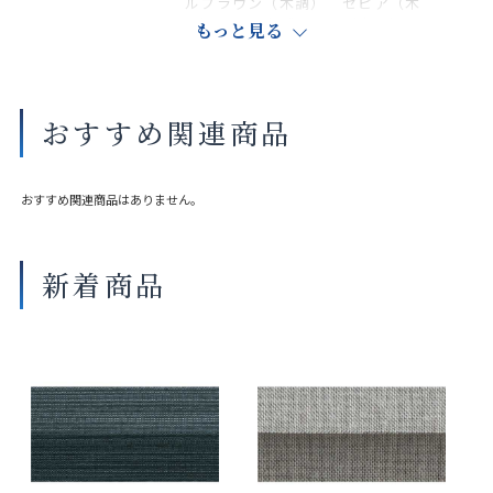
ルブラウン（木調） セピア（木
調） ダークブラウン（木調）
もっと見る
商品の詳細に関しましては、上部のデジタルカタログをご確認くださ
い。
おすすめ関連商品
サイズや仕様によって価格が異なります。
製品タイプや生地の組み合わせによって製作可能な寸法や仕様が異な
る場合がございます。
おすすめ関連商品はありません。
操作性等は店舗にてご確認ください。
画像は撮影環境やご覧いただく画面によって色味や印象が異なる場合
がございます。
新着商品