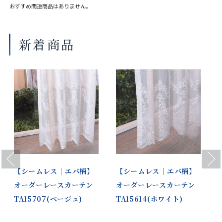
おすすめ関連商品はありません。
新着商品
Previous
Next
｜
【シームレス｜エバ柄】
【シームレス｜エバ柄】
オーダーレースカーテン
オーダーレースカーテン
TA15707(ベージュ)
TA15614(ホワイト)