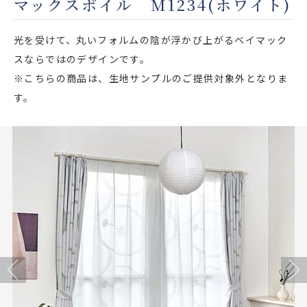
マックスボイル M1234(ホワイト)
店舗をさがす
光を受けて、丸いフォルムの陰が浮かび上がるベイマック
私たちのこだわり
スならではのデザインです。
※こちらの商品は、生地サンプルのご提供対象外となりま
お客様の声
す。
お役立ち情報
FAQ
お問い合わせ
お気に入りリスト
Previous
Next