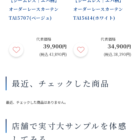
｜
【シームレス｜エバ柄】
【シームレス｜エバ柄】
オーダーレースカーテン
オーダーレースカーテン
TA15707(ベージュ)
TA15614(ホワイト)
代表価格
代表価格
39,900
34,900
円
円
円
円)
(税込 43,890円)
(税込 38,390円)
最近、チェックした商品
最近、チェックした商品はありません。
店舗で実寸大サンプルを体感
してみる