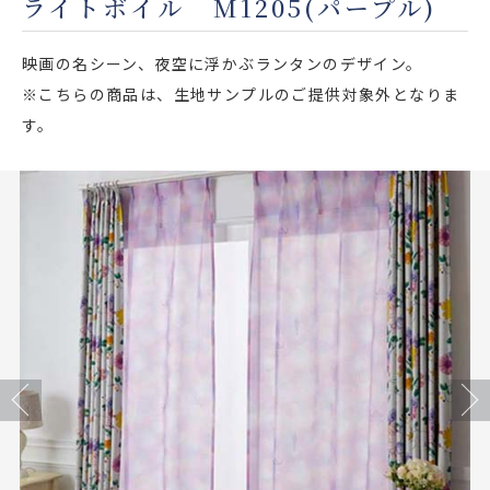
ライトボイル M1205(パープル)
店舗をさがす
映画の名シーン、夜空に浮かぶランタンのデザイン。
私たちのこだわり
※こちらの商品は、生地サンプルのご提供対象外となりま
す。
お客様の声
お役立ち情報
FAQ
お問い合わせ
お気に入りリスト
Previous
Next