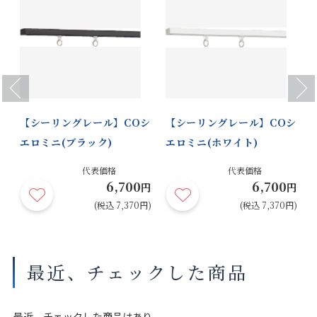
Previous
Next
レ
【シーリングレール】COシ
【シーリングレール】COシ
エロミニ(ブラック)
エロミニ(ホワイト)
代表価格
代表価格
6,700
6,700
円
円
円
円)
(税込 7,370円)
(税込 7,370円)
最近、チェックした商品
最近、チェックした商品はあり