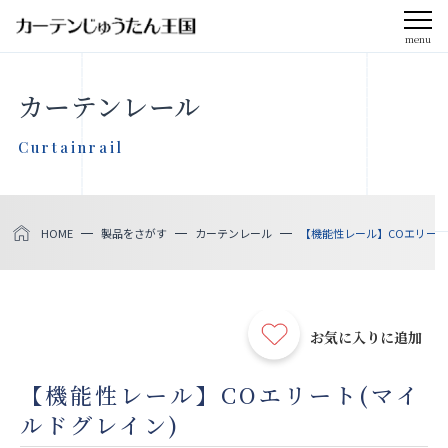
menu
CLOSE
カーテンレール
会社案内
Curtainrail
お知らせ
HOME
製品をさがす
カーテンレール
【機能性レール】COエリート
メディア掲載
採用情報
お気に入りに追加
社会貢献活動
【機能性レール】COエリート(マイ
ルドグレイン)
製品をさがす