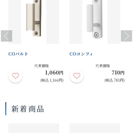
Previous
Next
COパルト
COコンフィ
代表価格
代表価格
1,060
710
円
円
円
円)
(税込 1,166円)
(税込 781円)
新着商品