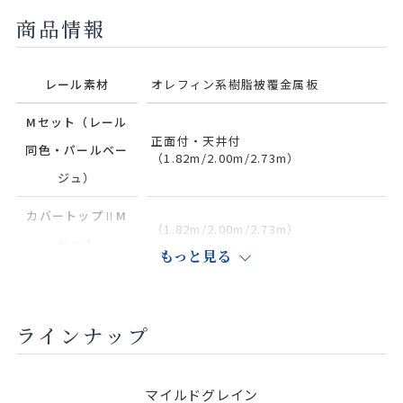
商品情報
Nダークマ
レール素材
オレフィン系樹脂被覆金属板
ホガニー
Mセット（レール
正面付・天井付
同色・パールベー
（1.82m/2.00m/2.73m）
ジュ）
カバートップⅡM
（1.82m/2.00m/2.73m）
セット
もっと見る
カラー対応：カ
バートップⅡセッ
ミディアム
ラインナップ
ト
商品の詳細に関しましては、上部のデジタルカタログをご確認くださ
マイルドグレイン