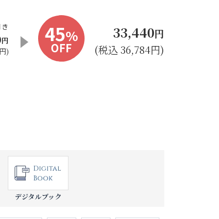
45
開き
33,440
%
円
0
円
OFF
(税込 36,784円)
円)
デジタルブック