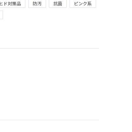
ヒド対策品
防汚
抗菌
ピンク系