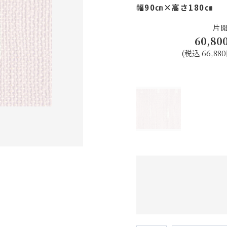
幅90㎝×高さ180㎝
片
60,80
(税込 66,880