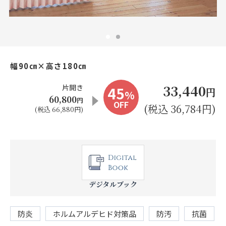
お見積り来店予約はこちら
法人のお客様へ
幅90㎝×高さ180㎝
33,440
片開き
45
円
%
60,800
円
OFF
(税込 36,784円)
(税込 66,880円)
デジタルブック
防炎
ホルムアルデヒド対策品
防汚
抗菌