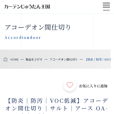
menu
CLOSE
アコーデオン間仕切り
会社案内
Accordiondoor
お知らせ
HOME
製品をさがす
アコーデオン間仕切り
【防炎｜防汚｜VOC低減
メディア掲載
採用情報
お気に入りに追加
社会貢献活動
【防炎｜防汚｜VOC低減】アコーデ
オン間仕切り｜サルト｜アース OA-
製品をさがす