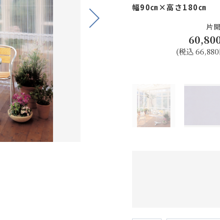
幅90㎝×高さ180㎝
Next
片
60,80
(税込 66,880