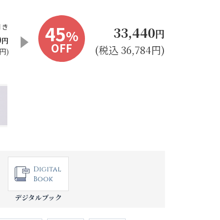
45
開き
33,440
%
円
0
円
OFF
(税込 36,784円)
円)
デジタルブック