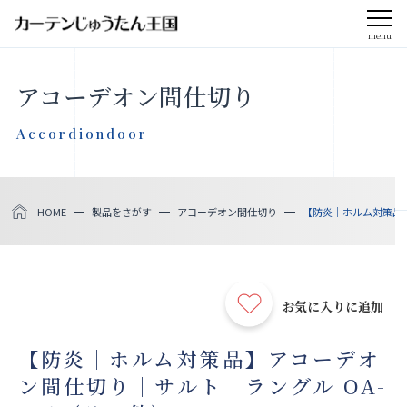
menu
CLOSE
アコーデオン間仕切り
会社案内
Accordiondoor
お知らせ
HOME
製品をさがす
アコーデオン間仕切り
【防炎｜ホルム対策品】
メディア掲載
採用情報
お気に入りに追加
社会貢献活動
【防炎｜ホルム対策品】アコーデオ
ン間仕切り｜サルト｜ラングル OA-
製品をさがす