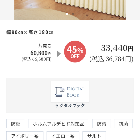
お見積り来店予約はこちら
法人のお客様へ
幅90㎝×高さ180㎝
33,440
片開き
45
円
%
60,800
円
OFF
(税込 36,784円)
(税込 66,880円)
デジタルブック
防炎
ホルムアルデヒド対策品
防汚
抗菌
アイボリー系
イエロー系
サルト