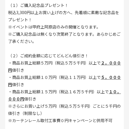
（１）ご購入記念品プレゼント！
税込3,300円以上お買い上げの方へ、先着順に素敵な記念品を
プレゼント！
※イベントは甲府上阿原店のみの開催となります。
※ご購入記念品は無くなり次第終了となります。あらかじめご
了承ください。
（２）ご成約金額に応じてどんどん値引き！
・商品お買上総額５万円（税込５万５千円）以上で
２，０００
円
値引き
・商品お買上総額１０万円（税込１１万円）以上で
５，０００
円
値引き
・商品お買上総額１５万円（税込１６万５千円）以上で
１０，
０００円
値引き
※さらにお買い上げ５万円（税込５万５千円）ごとに５千円の
値引き（制限なし）
※カーテンレール取付工事費０円キャンペーンと併用不可