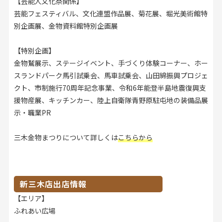
【芸能人文化祭関係】
芸能フェスティバル、文化連盟作品展、菊花展、堀光美術館特
別企画展、金物資料館特別企画展
【特別企画】
金物鷲展示、ステージイベント、手づくり体験コーナー、ホー
スランドパーク馬引試乗会、馬車試乗会、山田綿振興プロジェ
クト、市制施行70周年記念事業、令和6年能登半島地震復興支
援物産展、キッチンカー、陸上自衛隊青野原駐屯地の装備品展
示・職業PR
三木金物まつりについて詳しくは
こちらから
新三木店出店情報
【エリア】
ふれあい広場