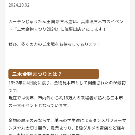
2024.10.02
店舗をさがす
カーテンじゅうたん王国 新三木店は、兵庫県三木市のイベン
私たちのこだわり
ト『三木金物まつり2024』に催事出店いたします！
お客様の声
ぜひ、多くの方のご来場をお待ちしております！
お役立ち情報
三木金物まつりとは？
FAQ
1952年に4日間に渡り、金物見本市として開催されたのが最初
です。
お問い合わせ
現在では例年、市内外から約16万人の来場者が訪れる三木市
の一大イベントとなっています。
お気に入りリスト
金物の展示のみならず、地元の学生達によるダンスパフォーマ
ンスや丸太切り競争、農業まつり、B級グルメの露店など様々