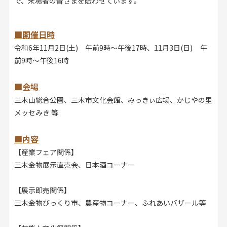
お見積り来店予約はこちら
で、来場者の皆さまを賑わせています。
法人のお客様へ
■開催日時
令和6年11月2日(土) 午前9時～午後17時、11月3日(日) 午
前9時～午後16時
■会場
三木山総合公園、三木市文化会館、みっきぃ広場、かじやの里
メッセみき 等
■内容
【産業フェア関係】
三木金物展示直売会、日本酒コーナー
【展示即売関係】
三木金物びっくり市、農産物コーナー、ふれあいバザール等