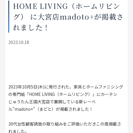
HOME LIVING（ホームリビン
店舗をさがす
グ） に大宮店madoto+が掲載さ
私たちのこだわり
れました！
お客様の声
2023.10.18
お役立ち情報
FAQ
2023年10月5日(木)に発行された、家具とホームファニシング
お問い合わせ
の専門紙「HOME LIVING（ホームリビング）」にカーテン
じゅうたん王国大宮店で展開している新レーベ
お気に入りリスト
ル”madoto+"（まどと）が掲載されました！
30代女性顧客誘致の取り組みをご評価いただきこの度掲載さ
れました。