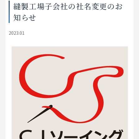
縫製工場子会社の社名変更のお
店舗をさがす
知らせ
私たちのこだわり
2023.01
お客様の声
お役立ち情報
FAQ
お問い合わせ
お気に入りリスト