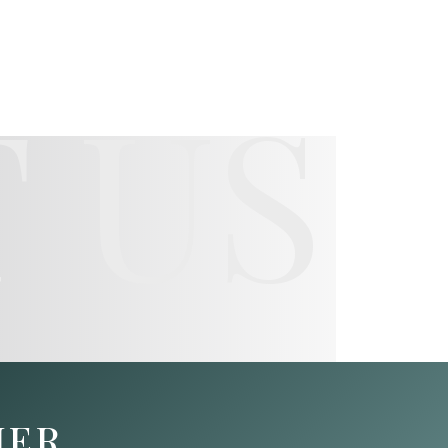
 US
HER