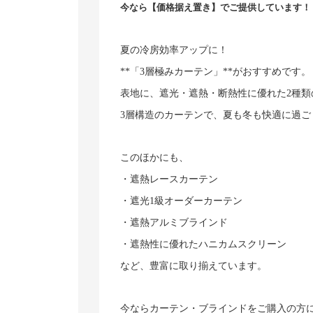
今なら【価格据え置き】でご提供しています！
夏の冷房効率アップに！
**
「3層極みカーテン」**がおすすめです。
表地に、遮光・遮熱・断熱性に優れた2種
3
層構造のカーテンで、夏も冬も快適に過ご
このほかにも、
・遮熱レースカーテン
・遮光1級オーダーカーテン
・遮熱アルミブラインド
・遮熱性に優れたハニカムスクリーン
など、豊富に取り揃えています。
今ならカーテン・ブラインドをご購入の方