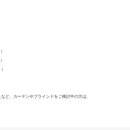
！
き！
き！
き！
えなど、カーテンやブラインドをご検討中の方は、