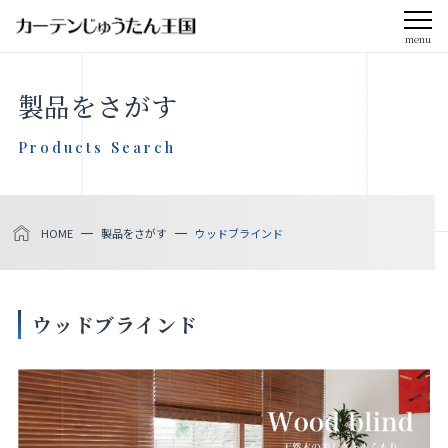
menu
CLOSE
製品をさがす
会社案内
Products Search
お知らせ
HOME
製品をさがす
ウッドブラインド
メディア掲載
採用情報
ウッドブラインド
社会貢献活動
製品をさがす