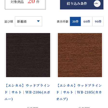
20
お見積り来店予約はこちら
対象商品
件
絞り込み条件
法人のお客様へ
並び順
表示件数
30件
60件
90件
【エシカル】ウッドブライン
【エシカル】ウッドブライン
ド｜サルト｜WB-2106(エボ
ド｜サルト｜WB-2105(カカ
ニー)
オニブ)