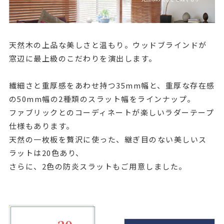
店舗をさがす
私たちのこだわり
天然木の上品な美しさと温もり。ウッドブラインドが
窓辺に最上級のこだわりを演出します。
お客様の声
繊細さと重厚感をあわせ持つ35mm幅と、重厚な存在感
お役立ち情報
の50mm幅の2種類のスラット幅をラインナップ。
ファブリックとのコーディネートが楽しいラダーテープ
仕様もあります。
FAQ
天然の一枚板を贅沢に使った、継ぎ目のない美しいス
ラットは20色あり、
お問い合わせ
さらに、2色の防炎スラットもご用意しました。
お気に入りリスト