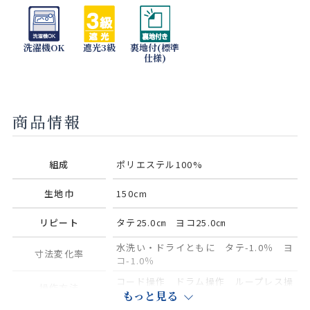
洗濯機OK
遮光3級
裏地付(標準
仕様)
商品情報
組成
ポリエステル100%
生地巾
150cm
リピート
タテ25.0㎝ ヨコ25.0㎝
水洗い・ドライともに タテ-1.0％ ヨ
寸法変化率
コ-1.0％
コード操作 ドラム操作 ループレス操
操作方法
作
もっと見る