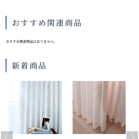
対応タイプ
シングルシェード ダブルシェード
おすすめ関連商品
製作幅によっては巾継ぎが入ります。
製品タイプや生地品番によって製作可能な寸法や仕様が異なる場合が
ございます。
おすすめ関連商品はありません。
操作性等は店舗にてご確認ください。
画像は撮影環境やご覧いただく画面によって色味や印象が異なる場合
がございます。
新着商品
Previous
Next