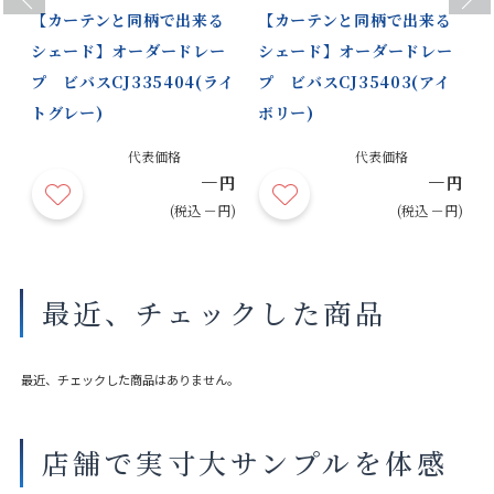
【カーテンと同柄で出来る
【カーテンと同柄で出来る
シェード】オーダードレー
シェード】オーダードレー
プ ビバスCJ335404(ライ
プ ビバスCJ35403(アイ
トグレー)
ボリー)
代表価格
代表価格
－
－
円
円
円
)
(税込 －円)
(税込 －円)
最近、チェックした商品
最近、チェックした商品はありません。
店舗で実寸大サンプルを体感