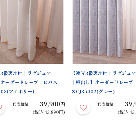
3級裏地付｜ラグジュア
【遮光3級裏地付｜ラグジュ
】オーダードレープ ビバス
｜柄出し】オーダードレープ
403(アイボリー)
スCJ35402(グレー)
39,900
39,
円
代表価格
代表価格
(税込 43,890円)
(税込 43