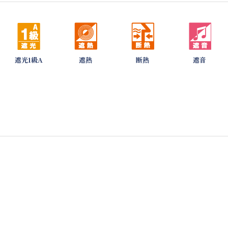
遮光1級A
遮熱
断熱
遮音