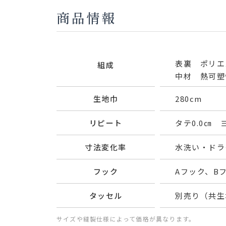
商品情報
表裏 ポリエ
組成
中材 熱可塑
生地巾
280cm
リピート
タテ0.0㎝ ヨ
寸法変化率
水洗い・ドライ
フック
Aフック、B
タッセル
別売り（共生
サイズや縫製仕様によって価格が異なります。