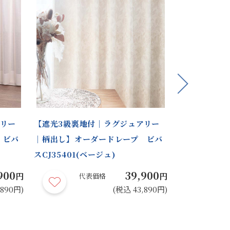
Next
アリー
【遮光3級裏地付｜ラグジュアリー
【遮光1級裏
 ビバ
｜柄出し】オーダードレープ ビバ
モダン】オー
スCJ35401(ベージュ)
CO57404(
900
39,900
円
円
代表価格
代
,890円)
(税込 43,890円)