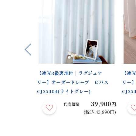
Previous
柄｜裏地付標
【遮光3級裏地付｜ラグジュア
【遮光
ープ ビバス
リー】オーダードレープ ビバス
リー
CJ35404(ライトグレー)
CJ35
44,900
39,900
円
円
代表価格
(税込 49,390円)
(税込 43,890円)