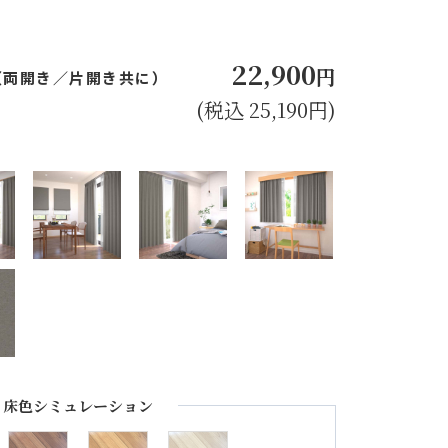
22,900
円
㎝（両開き／片開き共に）
(税込 25,190円)
床色シミュレーション