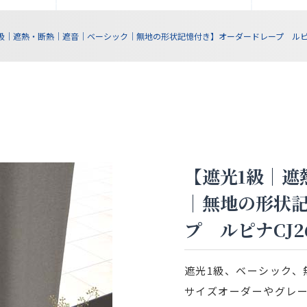
級｜遮熱・断熱｜遮音｜ベーシック｜無地の形状記憶付き】オーダードレープ ルピナCJ
【遮光1級｜遮
｜無地の形状
プ ルピナCJ2
遮光1級、ベーシック、
サイズオーダーやグレ