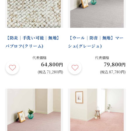
【防炎｜手洗い可能｜無地】
【ウール｜防音｜無地】マー
パブロフ(クリーム)
シュ(グレージュ)
代表価格
代表価格
64,800
79,800
円
円
(税込 71,280円)
(税込 87,780円)