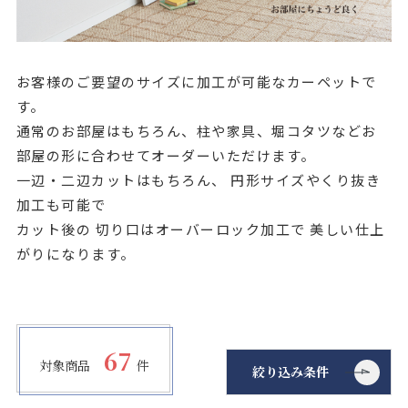
店舗をさがす
私たちのこだわり
お客様のご要望のサイズに加工が可能なカーペットで
す。
お客様の声
通常のお部屋はもちろん、柱や家具、堀コタツなどお
部屋の形に合わせてオーダーいただけます。
お役立ち情報
一辺・二辺カットはもちろん、 円形サイズやくり抜き
加工も可能で
カット後の 切り口はオーバーロック加工で 美しい仕上
FAQ
がりになります。
お問い合わせ
お気に入りリスト
67
対象商品
件
絞り込み条件