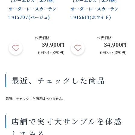
｜
【シームレス｜エバ柄】
【シームレス｜エバ柄】
オーダーレースカーテン
オーダーレースカーテン
TA15707(ベージュ)
TA15614(ホワイト)
代表価格
代表価格
39,900
34,900
円
円
円
円)
(税込 43,890円)
(税込 38,390円)
最近、チェックした商品
最近、チェックした商品はありません。
店舗で実寸大サンプルを体感
してみる