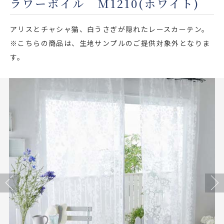
ラワーボイル M1210(ホワイト)
店舗をさがす
アリスとチャシャ猫、白うさぎが隠れたレースカーテン。
私たちのこだわり
※こちらの商品は、生地サンプルのご提供対象外となりま
す。
お客様の声
お役立ち情報
FAQ
お問い合わせ
お気に入りリスト
Previous
Next