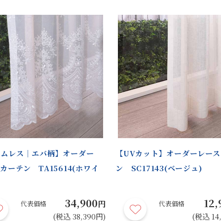
ームレス｜エバ柄】オーダー
【UVカット】オーダーレース
カーテン TA15614(ホワイ
ン SC17143(ベージュ)
34,900
12,
円
代表価格
代表価格
(税込 38,390円)
(税込 14