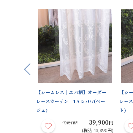
Previous
仕上げ｜シームレ
【シームレス｜エバ柄】オーダー
【シ
カーテン
レースカーテン TA15707(ベー
レース
ジュ)
ト)
22,900
39,900
円
円
代表価格
(税込 25,190円)
(税込 43,890円)