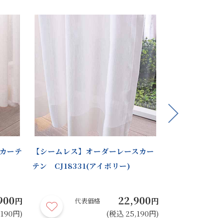
Next
カーテ
【シームレス】オーダーレースカー
【シームレス
テン CJ18331(アイボリー)
テン CJ183
900
22,900
円
円
代表価格
代
,190円)
(税込 25,190円)