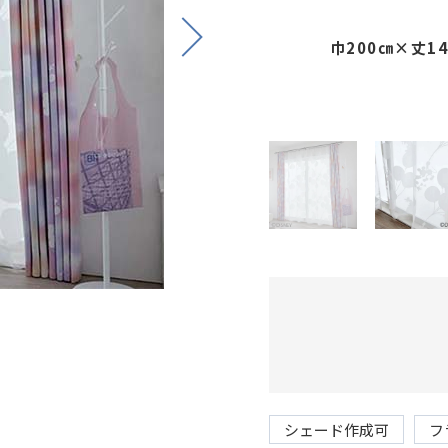
Next
巾200㎝×丈1
シェード作成可
フ