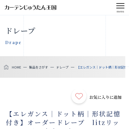
menu
CLOSE
ドレープ
会社案内
Drape
お知らせ
HOME
製品をさがす
ドレープ
【エレガンス｜ドット柄｜形状記憶付き】
メディア掲載
採用情報
お気に入りに追加
社会貢献活動
【エレガンス｜ドット柄｜形状記憶
付き】オーダードレープ litzリッ
製品をさがす