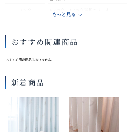
フック
Aフック、Bフック選択できます
もっと見る
タッセル
別売り（共生地1本550円（税込み）
サイズや縫製仕様によって価格が異なります。
おすすめ関連商品
実際の色や素材感は店舗にてご覧いただけます。
大きな巾を仕立てる場合、継ぎ目が入ることがございます。
おすすめ関連商品はありません。
新着商品