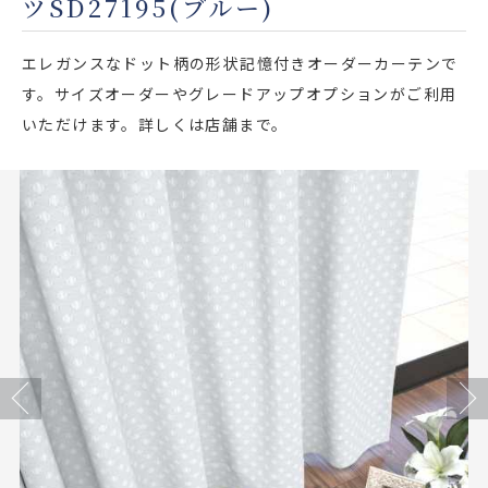
ツSD27195(ブルー)
店舗をさがす
エレガンスなドット柄の形状記憶付きオーダーカーテンで
私たちのこだわり
す。サイズオーダーやグレードアップオプションがご利用
いただけます。詳しくは店舗まで。
お客様の声
お役立ち情報
FAQ
お問い合わせ
お気に入りリスト
Previous
Next