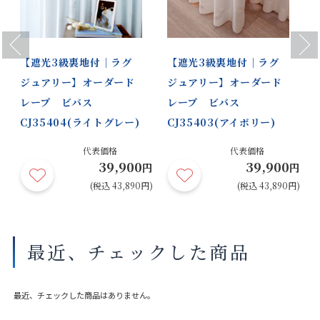
Previous
Next
【遮光3級裏地付｜ラグ
【遮光3級裏地付｜ラグ
ジュアリー】オーダード
ジュアリー】オーダード
レープ ビバス
レープ ビバス
CJ35404(ライトグレー)
CJ35403(アイボリー)
代表価格
代表価格
39,900
39,900
円
円
円
円)
(税込 43,890円)
(税込 43,890円)
最近、チェックした商品
最近、チェックした商品はありません。