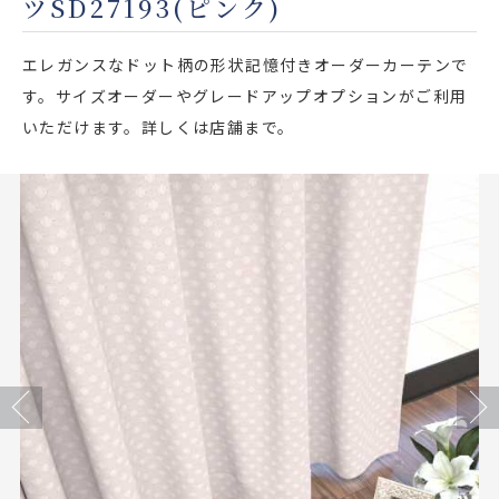
ツSD27193(ピンク)
店舗をさがす
エレガンスなドット柄の形状記憶付きオーダーカーテンで
私たちのこだわり
す。サイズオーダーやグレードアップオプションがご利用
いただけます。詳しくは店舗まで。
お客様の声
お役立ち情報
FAQ
お問い合わせ
お気に入りリスト
Previous
Next