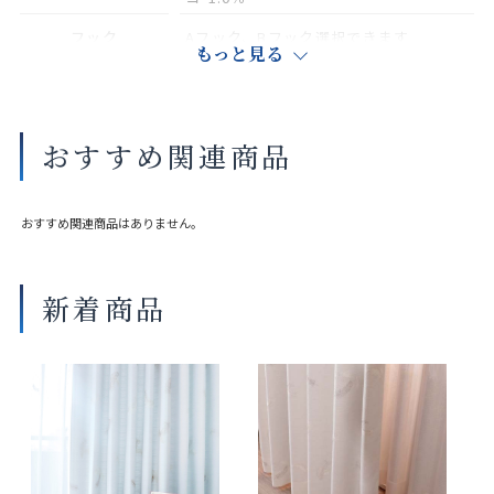
フック
Aフック、Bフック選択できます
もっと見る
タッセル
別売り（共生地1本550円（税込み）
サイズや縫製仕様によって価格が異なります。
おすすめ関連商品
実際の色や素材感は店舗にてご覧いただけます。
大きな巾を仕立てる場合、継ぎ目が入ることがございます。
おすすめ関連商品はありません。
新着商品