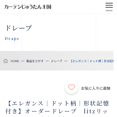
menu
CLOSE
ドレープ
会社案内
Drape
お知らせ
HOME
製品をさがす
ドレープ
【エレガンス｜ドット柄｜形状記憶付き】
メディア掲載
採用情報
お気に入りに追加
社会貢献活動
【エレガンス｜ドット柄｜形状記憶
付き】オーダードレープ litzリッ
製品をさがす