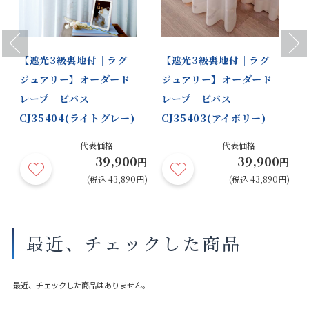
Previous
Next
【遮光3級裏地付｜ラグ
【遮光3級裏地付｜ラグ
ジュアリー】オーダード
ジュアリー】オーダード
レープ ビバス
レープ ビバス
CJ35404(ライトグレー)
CJ35403(アイボリー)
代表価格
代表価格
39,900
39,900
円
円
円
円)
(税込 43,890円)
(税込 43,890円)
最近、チェックした商品
最近、チェックした商品はありません。