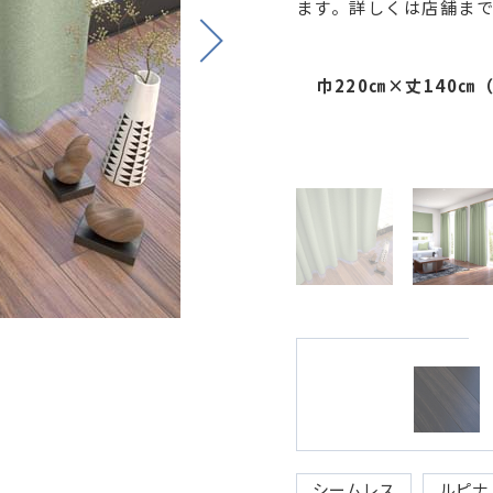
ます。詳しくは店舗ま
Next
巾220㎝×丈140
シームレス
ルピナ