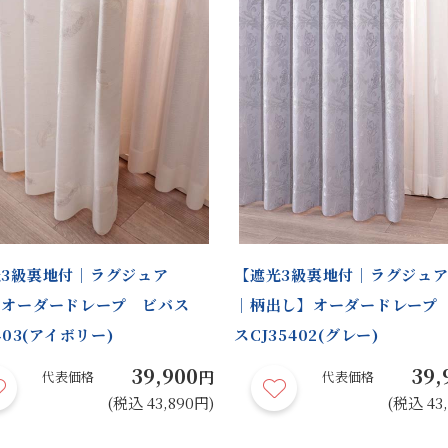
3級裏地付｜ラグジュア
【遮光3級裏地付｜ラグジュ
】オーダードレープ ビバス
｜柄出し】オーダードレープ
403(アイボリー)
スCJ35402(グレー)
39,900
39,
円
代表価格
代表価格
(税込 43,890円)
(税込 43