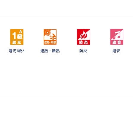
遮光1級A
遮熱・断熱
防炎
遮音