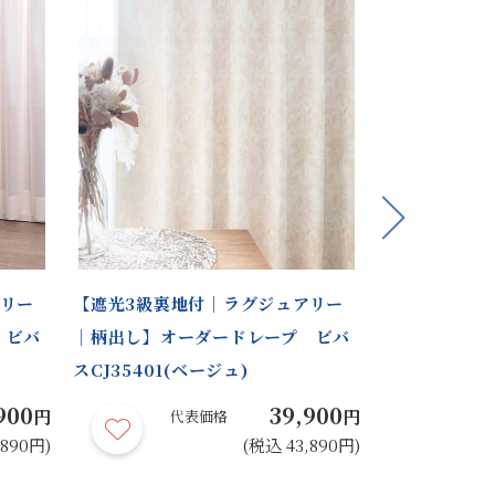
Next
アリー
【遮光3級裏地付｜ラグジュアリー
【遮光1級裏
 ビバ
｜柄出し】オーダードレープ ビバ
モダン】オー
スCJ35401(ベージュ)
CO57404(
900
39,900
円
円
代表価格
代
,890円)
(税込 43,890円)