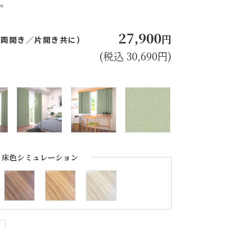
で。
27,900
円
㎝（両開き／片開き共に）
(税込 30,690円)
床色シミュレーション