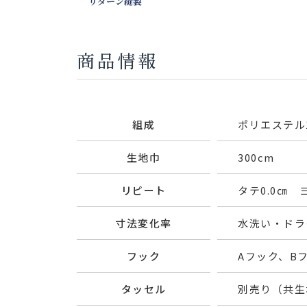
リターン縫製
商品情報
組成
ポリエステル
生地巾
300cm
リピート
タテ0.0㎝ ヨ
寸法変化率
水洗い・ドライ
フック
Aフック、B
タッセル
別売り（共生