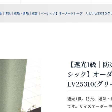
級｜防炎｜遮熱・断熱｜遮音｜ベーシック】オーダードレープ ルピナLV25310(グリ
【遮光1級｜防
シック】オー
LV25310(グリ
遮光1級、防炎、遮熱・
です。サイズオーダー