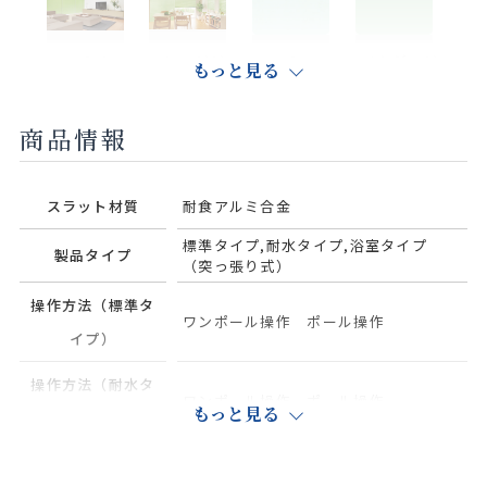
マットホワ
ヤンググ
マットシュ
パウダーグ
もっと見る
イトリリー
リーン
ガーブルー
リーン
商品情報
スラット材質
耐食アルミ合金
ベイビッ
マットシュ
ベビーピン
ライトサッ
シュブルー
ガーピンク
ク
クス
標準タイプ,耐水タイプ,浴室タイプ
製品タイプ
（突っ張り式）
操作方法（標準タ
ワンポール操作 ポール操作
イプ）
マットライ
パウダーブ
フロストブ
マットナ
操作方法（耐水タ
トパープル
ルー
ルー
チュラルア
ワンポール操作 ポール操作
もっと見る
イプ）
イボリー
操作方法（浴室タ
ワンポール操作 ポール操作