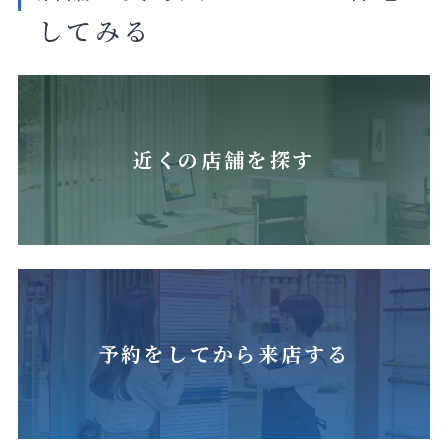
してみる
マットクリ
マットアッ
マットフォ
マットマ
アホワイト
シュグレー
ギーピンク
リーゴール
ド
近くの店舗を探す
マットカナ
マットフロ
スノーホワ
マットマイ
リアイエ
スティグ
イト
ルドオイス
ロー
リーン
ター
予約をしてから来店する
ファニーピ
ンク