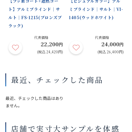
【フッ素コート+遮熱コー
【ビジュアルカラー】アル
ト】アルミブラインド｜サ
ミブラインド｜サルト｜VI-
ルト｜FS-1215(ブロンズブ
1405(ウッドホワイト)
モダンシル
シャンパン
ロゼシル
マットモダ
ラック)
バー
シルバー
バー
ンブラック
円
代表価格
代表価格
22,200
24,000
円)
円
円
(税込 24,420円)
(税込 26,400円)
ホワイト
マットアイ
オフホワイ
マットソフ
スグレー
ト
トグレー
最近、チェックした商品
最近、チェックした商品はあり
ません。
マットサン
ブラック
グレー
マットホワ
ドグレー
イトフラッ
クス
店舗で実寸大サンプルを体感