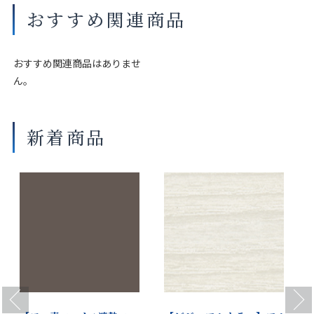
イプ）
おすすめ関連商品
マットカル
マットワイ
アイボリー
マットウー
商品の詳細に関しましては、上部のデジタルカタログをご確認くださ
アベージュ
ン
ルベージュ
い。
おすすめ関連商品はありませ
サイズや仕様によって価格が異なります。
ん。
製品タイプやスラットカラーによって製作可能な寸法や仕様が異なる
場合がございます。
操作性等は店舗にてご確認ください。
新着商品
マットカ
マットアン
マットチョ
マットス
画像は撮影環境やご覧いただく画面によって色味や印象が異なる場合
フェブラウ
バーブラウ
コレートブ
ノーホワイ
がございます。
ン
ン
ラウン
ト
マットソフ
マットネー
マット
マットクラ
トベージュ
ビーブルー
シェードグ
ウディグ
リーン
リーン
Previous
Next