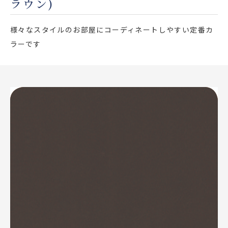
ラウン)
店舗をさがす
様々なスタイルのお部屋にコーディネートしやすい定番カ
私たちのこだわり
ラーです
お客様の声
お役立ち情報
FAQ
お問い合わせ
お気に入りリスト