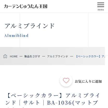
menu
CLOSE
アルミブラインド
会社案内
Alumiblind
お知らせ
HOME
製品をさがす
アルミブラインド
【ベーシックカラー】アルミブ
メディア掲載
採用情報
お気に入りに追加
社会貢献活動
【ベーシックカラー】アルミブライ
ンド｜サルト｜BA-1036(マットブ
製品をさがす