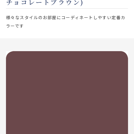
チョコレートブラウン)
店舗をさがす
様々なスタイルのお部屋にコーディネートしやすい定番カ
私たちのこだわり
ラーです
お客様の声
お役立ち情報
FAQ
お問い合わせ
お気に入りリスト