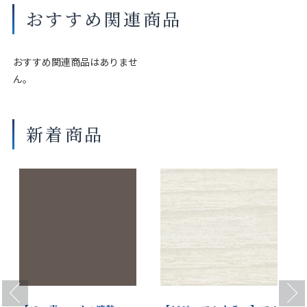
イプ）
おすすめ関連商品
マットカル
マットワイ
アイボリー
マットウー
商品の詳細に関しましては、上部のデジタルカタログをご確認くださ
アベージュ
ン
ルベージュ
い。
おすすめ関連商品はありませ
サイズや仕様によって価格が異なります。
ん。
製品タイプやスラットカラーによって製作可能な寸法や仕様が異なる
場合がございます。
操作性等は店舗にてご確認ください。
新着商品
マットカ
マットアン
マットブラ
マットス
画像は撮影環境やご覧いただく画面によって色味や印象が異なる場合
フェブラウ
バーブラウ
ウン
ノーホワイ
がございます。
ン
ン
ト
マットソフ
マットネー
マット
マットクラ
トベージュ
ビーブルー
シェードグ
ウディグ
リーン
リーン
Previous
Next