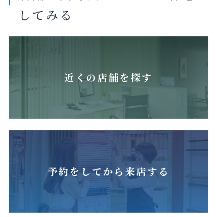
してみる
マットクリ
マットアッ
マットフォ
マットマ
アホワイト
シュグレー
ギーピンク
リーゴール
ド
近くの店舗を探す
マットカナ
マットフロ
スノーホワ
マットマイ
リアイエ
スティグ
イト
ルドオイス
ロー
リーン
ター
予約をしてから来店する
ファニーピ
ンク