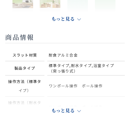
マットホワ
ヤンググ
マットシュ
パウダーグ
もっと見る
イトリリー
リーン
ガーブルー
リーン
商品情報
スラット材質
耐食アルミ合金
ベイビッ
マットシュ
ベビーピン
ライトサッ
シュブルー
ガーピンク
ク
クス
標準タイプ,耐水タイプ,浴室タイプ
製品タイプ
（突っ張り式）
操作方法（標準タ
ワンポール操作 ポール操作
イプ）
マットライ
パウダーブ
フロストブ
マットナ
操作方法（耐水タ
トパープル
ルー
ルー
チュラルア
ワンポール操作 ポール操作
もっと見る
イプ）
イボリー
操作方法（浴室タ
ワンポール操作 ポール操作