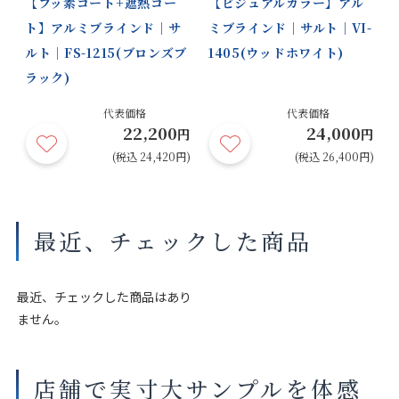
【フッ素コート+遮熱コー
【ビジュアルカラー】アル
ト】アルミブラインド｜サ
ミブラインド｜サルト｜VI-
ルト｜FS-1215(ブロンズブ
1405(ウッドホワイト)
モダンシル
シャンパン
ロゼシル
マットモダ
ラック)
バー
シルバー
バー
ンブラック
円
代表価格
代表価格
22,200
24,000
円)
円
円
(税込 24,420円)
(税込 26,400円)
ホワイト
マットアイ
オフホワイ
マットソフ
スグレー
ト
トグレー
最近、チェックした商品
最近、チェックした商品はあり
ません。
マットサン
ブラック
グレー
マットホワ
ドグレー
イトフラッ
クス
店舗で実寸大サンプルを体感