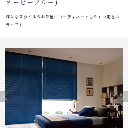
ネービーブルー)
店舗をさがす
様々なスタイルのお部屋にコーディネートしやすい定番カ
私たちのこだわり
ラーです
お客様の声
お役立ち情報
FAQ
お問い合わせ
Previous
Next
お気に入りリスト