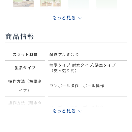
マットホワ
ヤンググ
マットシュ
パウダーグ
もっと見る
イトリリー
リーン
ガーブルー
リーン
商品情報
スラット材質
耐食アルミ合金
ベイビッ
マットシュ
ベビーピン
ライトサッ
シュブルー
ガーピンク
ク
クス
標準タイプ,耐水タイプ,浴室タイプ
製品タイプ
（突っ張り式）
操作方法（標準タ
ワンポール操作 ポール操作
イプ）
マットライ
パウダーブ
フロストブ
マットナ
操作方法（耐水タ
トパープル
ルー
ルー
チュラルア
ワンポール操作 ポール操作
もっと見る
イプ）
イボリー
操作方法（浴室タ
ワンポール操作 ポール操作