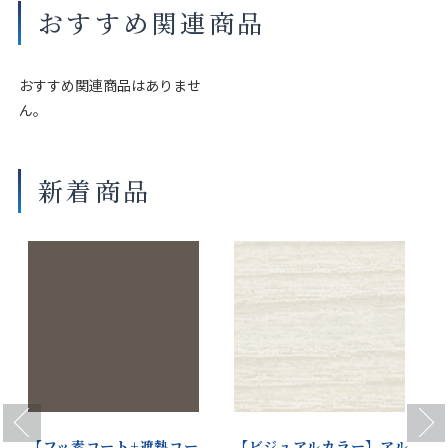
イプ）
おすすめ関連商品
マットカル
マットワイ
アイボリー
マットウー
商品の詳細に関しましては、上部のデジタルカタログをご確認くださ
アベージュ
ン
ルベージュ
い。
おすすめ関連商品はありませ
サイズや仕様によって価格が異なります。
ん。
製品タイプやスラットカラーによって製作可能な寸法や仕様が異なる
場合がございます。
操作性等は店舗にてご確認ください。
新着商品
マットカ
マットアン
マットブラ
マットチョ
画像は撮影環境やご覧いただく画面によって色味や印象が異なる場合
フェブラウ
バーブラウ
ウン
コレートブ
がございます。
ン
ン
ラウン
マットス
マットソフ
マット
マットクラ
ノーホワイ
トベージュ
シェードグ
ウディグ
ト
リーン
リーン
Previous
Next
【フッ素コート+遮熱コー
【ビジュアルカラー】アル