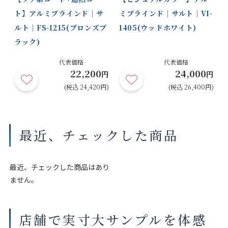
ト】アルミブラインド｜サ
ミブラインド｜サルト｜VI-
ルト｜FS-1215(ブロンズブ
1405(ウッドホワイト)
モダンシル
シャンパン
ロゼシル
マットモダ
ラック)
バー
シルバー
バー
ンブラック
円
代表価格
代表価格
22,200
24,000
円)
円
円
(税込 24,420円)
(税込 26,400円)
ホワイト
マットアイ
オフホワイ
マットソフ
スグレー
ト
トグレー
最近、チェックした商品
最近、チェックした商品はあり
ません。
マットサン
ブラック
グレー
マットホワ
ドグレー
イトフラッ
クス
店舗で実寸大サンプルを体感