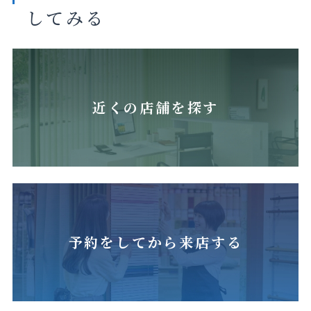
してみる
マットクリ
マットアッ
マットフォ
マットマ
アホワイト
シュグレー
ギーピンク
リーゴール
ド
近くの店舗を探す
マットカナ
マットフロ
スノーホワ
マットマイ
リアイエ
スティグ
イト
ルドオイス
ロー
リーン
ター
予約をしてから来店する
ファニーピ
ンク