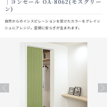
｜コンセール OA-8062(モスグリー
店舗をさがす
ン)
私たちのこだわり
自然からのインスピレーションを受けたカラーをグレイッ
シュにアレンジ。空間に安らぎが生まれます。
お客様の声
お役立ち情報
FAQ
お問い合わせ
お気に入りリスト
Previous
Next