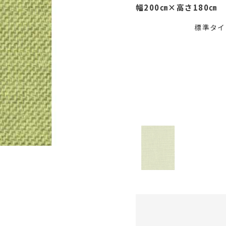
幅200㎝×高さ180㎝
標準タイ