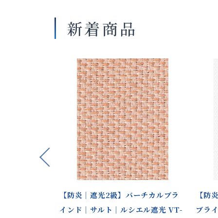
新着商品
Previous
ーチカルブラ
【防炎｜遮光2級】バーチカルブラ
【防
ル遮光 VT-
インド｜サルト｜ルシエル遮光 VT-
ブラ