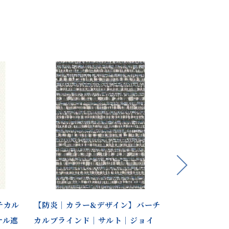
Next
チカル
【防炎｜カラー&デザイン】バーチ
【防炎｜遮光
ナル遮
カルブラインド｜サルト｜ジョイ
バーチカルブ