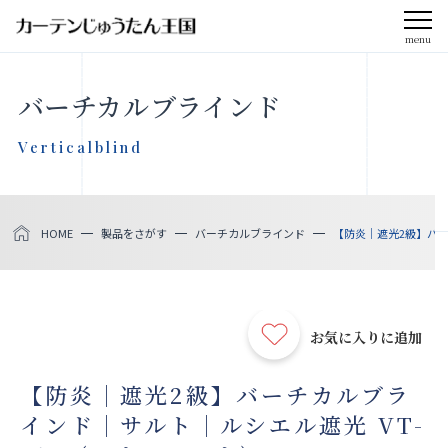
menu
CLOSE
バーチカルブラインド
会社案内
Verticalblind
お知らせ
HOME
製品をさがす
バーチカルブラインド
【防炎｜遮光2級】バー
メディア掲載
採用情報
お気に入りに追加
社会貢献活動
【防炎｜遮光2級】バーチカルブラ
インド｜サルト｜ルシエル遮光 VT-
製品をさがす