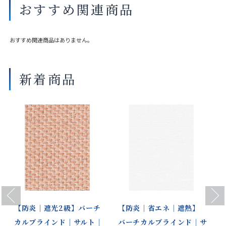
おすすめ関連商品
部品色 オプショ
ホワイト（木調） ナチュラルブラウ
ンカラー〈ウォー
ン（木調） セピア（木調）
ム色〉
おすすめ関連商品はありません。
標準タイプ：巻き込み仕様 袋縫い仕
バランスウェイト
様 ペアレース：袋縫い仕様（ボトム
新着商品
コードなし）
共通生地製品
ロールスクリーン
商品の詳細に関しましては、上部のデジタルカタログをご確認くださ
い。
サイズや仕様によって価格が異なります。
製品タイプやスラットカラーによって製作可能な寸法や仕様が異なる
場合がございます。
操作性等は店舗にてご確認ください。
画像は撮影環境やご覧いただく画面によって色味や印象が異なる場合
Previous
Next
がございます。
【防炎｜遮光2級】バーチ
【防炎｜省エネ｜遮熱】
カルブラインド｜サルト｜
バーチカルブラインド｜サ