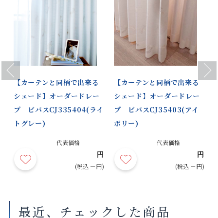
Previous
Next
【カーテンと同柄で出来る
【カーテンと同柄で出来る
シェード】オーダードレー
シェード】オーダードレー
プ ビバスCJ335404(ライ
プ ビバスCJ35403(アイ
トグレー)
ボリー)
代表価格
代表価格
－
－
円
円
円
)
(税込 －円)
(税込 －円)
最近、チェックした商品