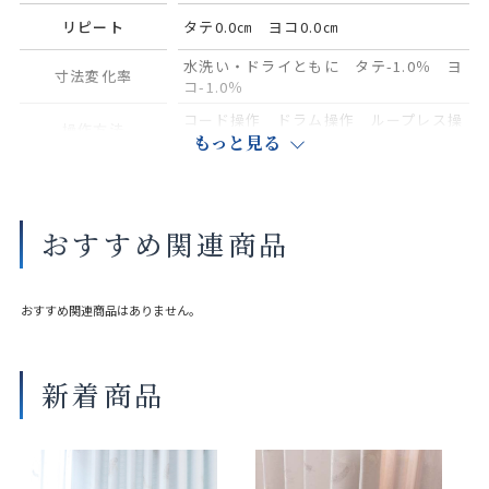
リピート
タテ0.0㎝ ヨコ0.0㎝
水洗い・ドライともに タテ-1.0％ ヨ
寸法変化率
コ-1.0％
コード操作 ドラム操作 ループレス操
操作方法
作
もっと見る
対応タイプ
シングルシェード ダブルシェード
おすすめ関連商品
製作幅によっては巾継ぎが入ります。
製品タイプや生地品番によって製作可能な寸法や仕様が異なる場合が
ございます。
おすすめ関連商品はありません。
操作性等は店舗にてご確認ください。
画像は撮影環境やご覧いただく画面によって色味や印象が異なる場合
がございます。
新着商品