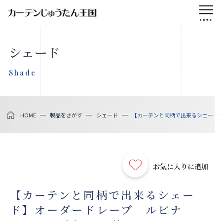
menu
CLOSE
シェード
会社案内
Shade
お知らせ
HOME
製品をさがす
シェード
【カーテンと同柄で出来るシェード】オ
メディア掲載
採用情報
お気に入りに追加
社会貢献活動
【カーテンと同柄で出来るシェー
ド】オーダードレープ ルピナ
製品をさがす