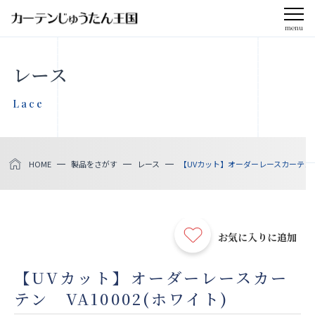
menu
CLOSE
レース
会社案内
Lace
お知らせ
HOME
製品をさがす
レース
【UVカット】オーダーレースカーテン V
メディア掲載
採用情報
お気に入りに追加
社会貢献活動
【UVカット】オーダーレースカー
テン VA10002(ホワイト)
製品をさがす