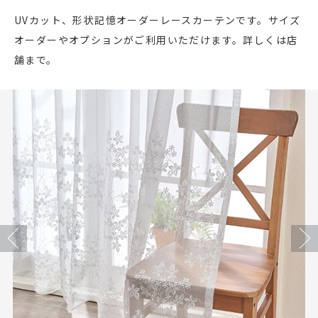
店舗をさがす
UVカット、形状記憶オーダーレースカーテンです。サイズ
オーダーやオプションがご利用いただけます。詳しくは店
私たちのこだわり
舗まで。
お客様の声
お役立ち情報
FAQ
お問い合わせ
Previous
Next
お気に入りリスト