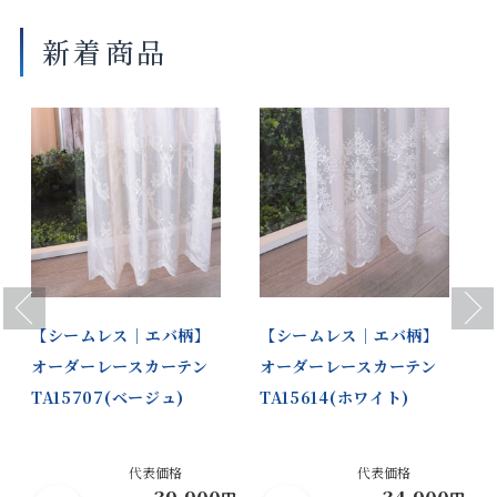
新着商品
Previous
Next
｜
【シームレス｜エバ柄】
【シームレス｜エバ柄】
オーダーレースカーテン
オーダーレースカーテン
TA15707(ベージュ)
TA15614(ホワイト)
代表価格
代表価格
39,900
34,900
円