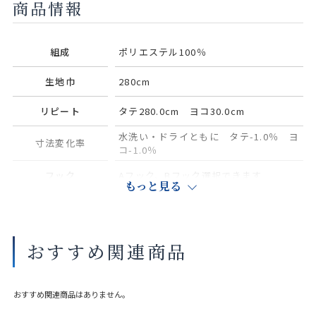
商品情報
組成
ポリエステル100％
生地巾
280cm
リピート
タテ280.0cm ヨコ30.0cm
水洗い・ドライともに タテ-1.0％ ヨ
寸法変化率
コ-1.0％
フック
Aフック、Bフック選択できます
もっと見る
別売り（共生地1本550円（税込み）※
タッセル
ご希望の場合はご用命ください。
UVカット率
54.00%
おすすめ関連商品
おすすめ関連商品はありません。